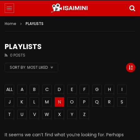
Home
PLAYLISTS
PLAYLISTS
0 POSTS
SORT BY:
MOST LIKED
ALL
A
B
C
D
E
F
G
H
I
J
K
L
M
N
O
P
Q
R
S
T
U
V
W
X
Y
Z
It seems we can’t find what you’re looking for. Perhaps