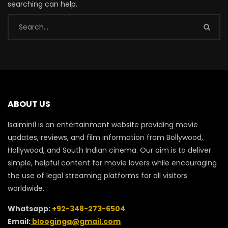
searching can help.
ABOUT US
Isaimini1 is an entertainment website providing movie
updates, reviews, and film information from Bollywood,
Hollywood, and South Indian cinema. Our aim is to deliver
simple, helpful content for movie lovers while encouraging
the use of legal streaming platforms for all visitors
worldwide.
Whatsapp:
+92-348-273-6504
Email:
blooginga@gmail.com