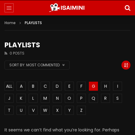
Home
PLAYLISTS
PLAYLISTS
0 POSTS
SORT BY:
MOST COMMENTED
ALL
A
B
C
D
E
F
G
H
I
J
K
L
M
N
O
P
Q
R
S
T
U
V
W
X
Y
Z
It seems we can’t find what you’re looking for. Perhaps