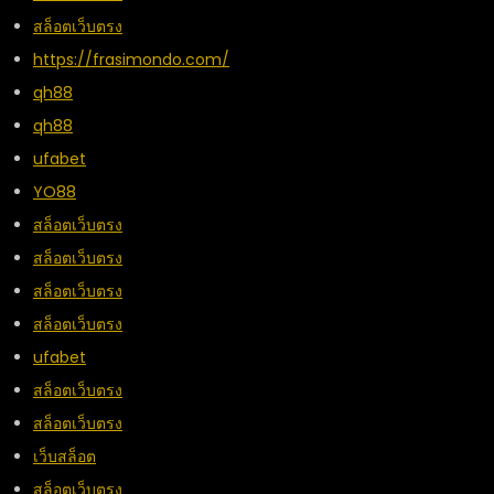
สล็อตเว็บตรง
https://frasimondo.com/
qh88
qh88
ufabet
YO88
สล็อตเว็บตรง
สล็อตเว็บตรง
สล็อตเว็บตรง
สล็อตเว็บตรง
ufabet
สล็อตเว็บตรง
สล็อตเว็บตรง
เว็บสล็อต
สล็อตเว็บตรง