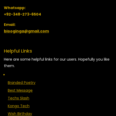
Whatsapp:
+92-348-273-6504
Email:
blooginga@gmail.com
Helpful Links
Here are some helpful links for our users. Hopefully you like
them.
Branded Poetry
Best Message
Techs Slash
Kongo Tech
Wish Birthday