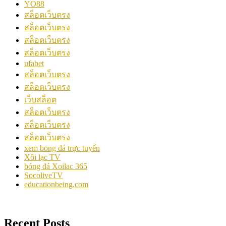
YO88
สล็อตเว็บตรง
สล็อตเว็บตรง
สล็อตเว็บตรง
สล็อตเว็บตรง
ufabet
สล็อตเว็บตรง
สล็อตเว็บตรง
เว็บสล็อต
สล็อตเว็บตรง
สล็อตเว็บตรง
สล็อตเว็บตรง
xem bong đá trực tuyến
Xôi lạc TV
bóng đá Xoilac 365
SocoliveTV
educationbeing.com
Recent Posts