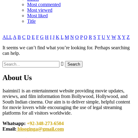
Most commented
Most viewed
Most liked
Title
ALL
A
B
C
D
E
F
G
H
I
J
K
L
M
N
O
P
Q
R
S
T
U
V
W
X
Y
Z
It seems we can’t find what you’re looking for. Perhaps searching
can help.
About Us
Isaimini1 is an entertainment website providing movie updates,
reviews, and film information from Bollywood, Hollywood, and
South Indian cinema. Our aim is to deliver simple, helpful content
for movie lovers while encouraging the use of legal streaming
platforms for all visitors worldwide.
Whatsapp:
+92-348-273-6504
Email:
blooginga@gmail.com