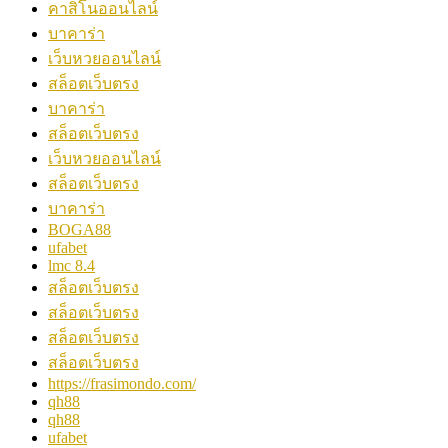
คาสิโนออนไลน์
บาคาร่า
เว็บหวยออนไลน์
สล็อตเว็บตรง
บาคาร่า
สล็อตเว็บตรง
เว็บหวยออนไลน์
สล็อตเว็บตรง
บาคาร่า
BOGA88
ufabet
lmc 8.4
สล็อตเว็บตรง
สล็อตเว็บตรง
สล็อตเว็บตรง
สล็อตเว็บตรง
https://frasimondo.com/
qh88
qh88
ufabet