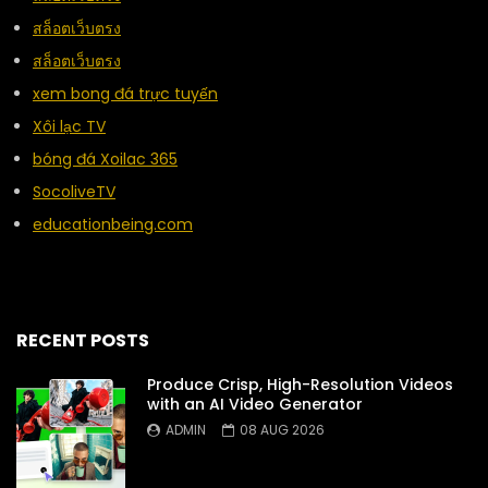
สล็อตเว็บตรง
สล็อตเว็บตรง
xem bong đá trực tuyến
Xôi lạc TV
bóng đá Xoilac 365
SocoliveTV
educationbeing.com
RECENT POSTS
Produce Crisp, High-Resolution Videos
with an AI Video Generator
ADMIN
08 AUG 2026