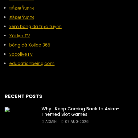
สล็อตเว็บตรง
สล็อตเว็บตรง
xem bong đá trực tuyến
Xôi lạc TV
bóng đá Xoilac 365
SocoliveTV
educationbeing.com
RECENT POSTS
Why I Keep Coming Back to Asian-
Themed Slot Games
ADMIN
07 AUG 2026