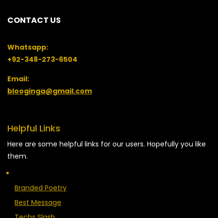
CONTACT US
Whatsapp:
+92-348-273-6504
Email:
blooginga@gmail.com
Helpful Links
Here are some helpful links for our users. Hopefully you like
them.
Branded Poetry
Best Message
Techs Slash