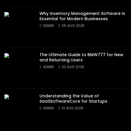
Why Inventory Management Software Is
Essential for Modern Businesses
ADMIN
05 AUG 2026
The Ultimate Guide to BMW777 for New
and Returning Users
ADMIN
03 AUG 2026
Understanding the Value of
SaaSSoftwareCore for Startups
ADMIN
01 AUG 2026