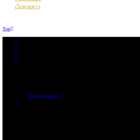
เว็บหวยลาว
Top
No videos yet!
Click on "Watch later" to put videos here
View all videos
Don't miss new videos
Sign in to see updates from your favourite channels