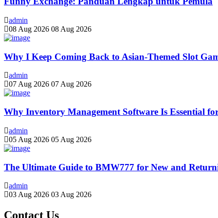
Funny Exchange: Panduan Lengkap untuk Pemula
admin
08 Aug 2026
08 Aug 2026
Why I Keep Coming Back to Asian-Themed Slot Ga
admin
07 Aug 2026
07 Aug 2026
Why Inventory Management Software Is Essential fo
admin
05 Aug 2026
05 Aug 2026
The Ultimate Guide to BMW777 for New and Returni
admin
03 Aug 2026
03 Aug 2026
Contact Us