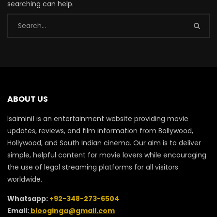
searching can help.
ABOUT US
Isaimini1 is an entertainment website providing movie
updates, reviews, and film information from Bollywood,
Hollywood, and South Indian cinema. Our aim is to deliver
simple, helpful content for movie lovers while encouraging
the use of legal streaming platforms for all visitors
worldwide.
Whatsapp:
+92-348-273-6504
Email:
blooginga@gmail.com