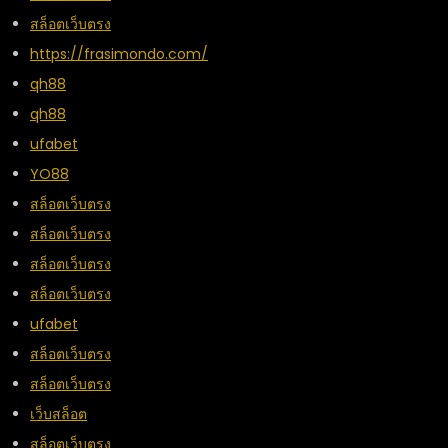
สล็อตเว็บตรง
https://frasimondo.com/
qh88
qh88
ufabet
YO88
สล็อตเว็บตรง
สล็อตเว็บตรง
สล็อตเว็บตรง
สล็อตเว็บตรง
ufabet
สล็อตเว็บตรง
สล็อตเว็บตรง
เว็บสล็อต
สล็อตเว็บตรง