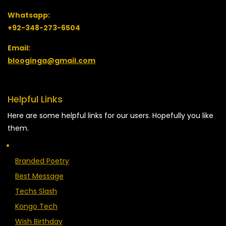
Whatsapp:
+92-348-273-6504
Email:
blooginga@gmail.com
Helpful Links
Here are some helpful links for our users. Hopefully you like
them.
Branded Poetry
Best Message
Techs Slash
Kongo Tech
Wish Birthday