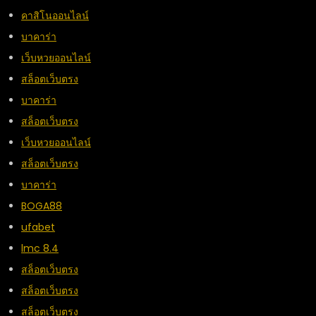
คาสิโนออนไลน์
บาคาร่า
เว็บหวยออนไลน์
สล็อตเว็บตรง
บาคาร่า
สล็อตเว็บตรง
เว็บหวยออนไลน์
สล็อตเว็บตรง
บาคาร่า
BOGA88
ufabet
lmc 8.4
สล็อตเว็บตรง
สล็อตเว็บตรง
สล็อตเว็บตรง