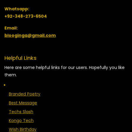
Whatsapp:
+92-348-273-6504
Email:
blooginga@gmail.com
Helpful Links
Here are some helpful links for our users. Hopefully you like
them.
Branded Poetry
Best Message
Techs Slash
Kongo Tech
Wish Birthday