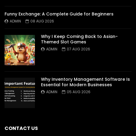
Funny Exchange: A Complete Guide for Beginners
ADMIN
08 AUG 2026
Why I Keep Coming Back to Asian-
Themed Slot Games
ADMIN
07 AUG 2026
Why Inventory Management Software Is
Essential for Modern Businesses
ADMIN
05 AUG 2026
CONTACT US