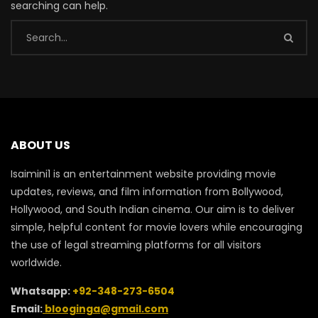
searching can help.
ABOUT US
Isaimini1 is an entertainment website providing movie
updates, reviews, and film information from Bollywood,
Hollywood, and South Indian cinema. Our aim is to deliver
simple, helpful content for movie lovers while encouraging
the use of legal streaming platforms for all visitors
worldwide.
Whatsapp:
+92-348-273-6504
Email:
blooginga@gmail.com