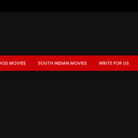
OOD MOVIES
SOUTH INDIAN MOVIES
WRITE FOR US