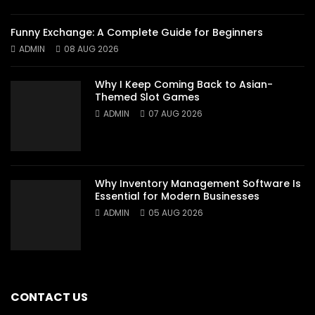
Funny Exchange: A Complete Guide for Beginners
ADMIN
08 AUG 2026
Why I Keep Coming Back to Asian-
Themed Slot Games
ADMIN
07 AUG 2026
Why Inventory Management Software Is
Essential for Modern Businesses
ADMIN
05 AUG 2026
CONTACT US