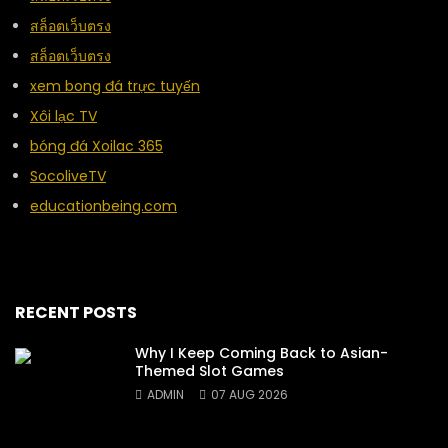
สล็อตเว็บตรง
สล็อตเว็บตรง
xem bong đá trực tuyến
Xôi lạc TV
bóng đá Xoilac 365
SocoliveTV
educationbeing.com
RECENT POSTS
Why I Keep Coming Back to Asian-
Themed Slot Games
ADMIN
07 AUG 2026