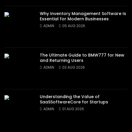
Why Inventory Management Software Is
Essential for Modern Businesses
ADMIN
05 AUG 2026
The Ultimate Guide to BMW777 for New
and Returning Users
ADMIN
03 AUG 2026
Understanding the Value of
SaaSSoftwareCore for Startups
ADMIN
01 AUG 2026