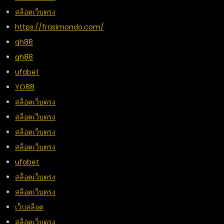
สล็อตเว็บตรง
https://frasimondo.com/
qh88
qh88
ufabet
YO88
สล็อตเว็บตรง
สล็อตเว็บตรง
สล็อตเว็บตรง
สล็อตเว็บตรง
ufabet
สล็อตเว็บตรง
สล็อตเว็บตรง
เว็บสล็อต
สล็อตเว็บตรง