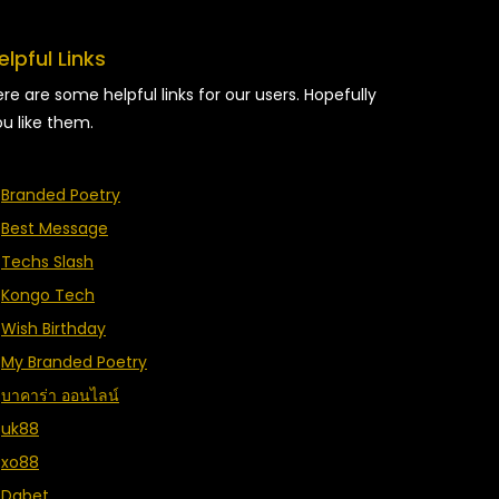
elpful Links
re are some helpful links for our users. Hopefully
u like them.
Branded Poetry
Best Message
Techs Slash
Kongo Tech
Wish Birthday
My Branded Poetry
บาคาร่า ออนไลน์
uk88
xo88
Dabet