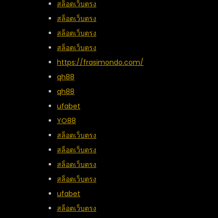
สล็อตเว็บตรง
สล็อตเว็บตรง
สล็อตเว็บตรง
สล็อตเว็บตรง
https://frasimondo.com/
qh88
qh88
ufabet
YO88
สล็อตเว็บตรง
สล็อตเว็บตรง
สล็อตเว็บตรง
สล็อตเว็บตรง
ufabet
สล็อตเว็บตรง