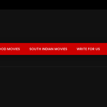
OOD MOVIES
SOUTH INDIAN MOVIES
WRITE FOR US