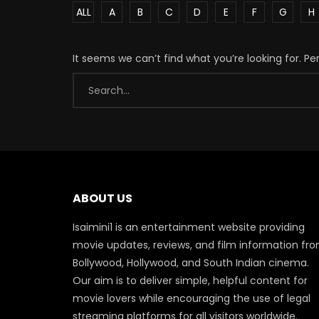
ALL
A
B
C
D
E
F
G
H
It seems we can’t find what you’re looking for. P
ABOUT US
Isaimini1 is an entertainment website providing
movie updates, reviews, and film information fr
Bollywood, Hollywood, and South Indian cinema.
Our aim is to deliver simple, helpful content for
movie lovers while encouraging the use of legal
streaming platforms for all visitors worldwide.