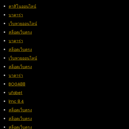
คาสิโนออนไลน์
บาคาร่า
เว็บหวยออนไลน์
สล็อตเว็บตรง
บาคาร่า
สล็อตเว็บตรง
เว็บหวยออนไลน์
สล็อตเว็บตรง
บาคาร่า
BOGA88
ufabet
lmc 8.4
สล็อตเว็บตรง
สล็อตเว็บตรง
สล็อตเว็บตรง