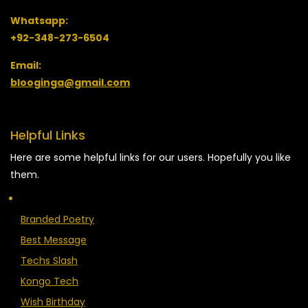
Whatsapp:
+92-348-273-6504
Email:
blooginga@gmail.com
Helpful Links
Here are some helpful links for our users. Hopefully you like
them.
Branded Poetry
Best Message
Techs Slash
Kongo Tech
Wish Birthday