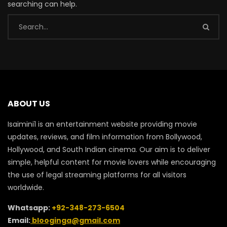
searching can help.
ABOUT US
Isaimini1 is an entertainment website providing movie
updates, reviews, and film information from Bollywood,
Hollywood, and South Indian cinema. Our aim is to deliver
simple, helpful content for movie lovers while encouraging
the use of legal streaming platforms for all visitors
worldwide.
Whatsapp:
+92-348-273-6504
Email:
blooginga@gmail.com