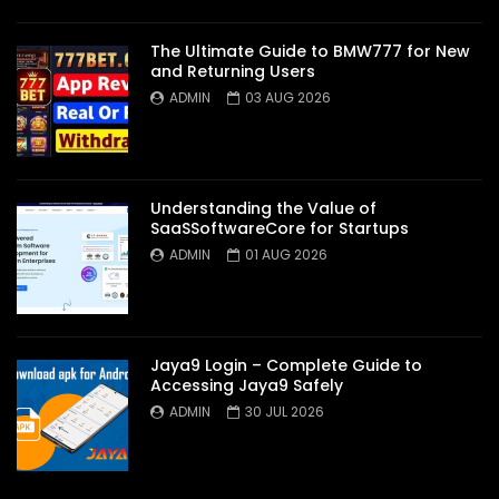
The Ultimate Guide to BMW777 for New
and Returning Users
ADMIN
03 AUG 2026
Understanding the Value of
SaaSSoftwareCore for Startups
ADMIN
01 AUG 2026
Jaya9 Login – Complete Guide to
Accessing Jaya9 Safely
ADMIN
30 JUL 2026