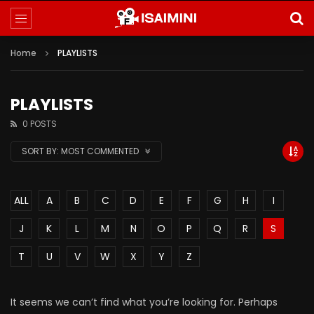
Home
PLAYLISTS
PLAYLISTS
0 POSTS
SORT BY:
MOST COMMENTED
ALL
A
B
C
D
E
F
G
H
I
J
K
L
M
N
O
P
Q
R
S
T
U
V
W
X
Y
Z
It seems we can’t find what you’re looking for. Perhaps