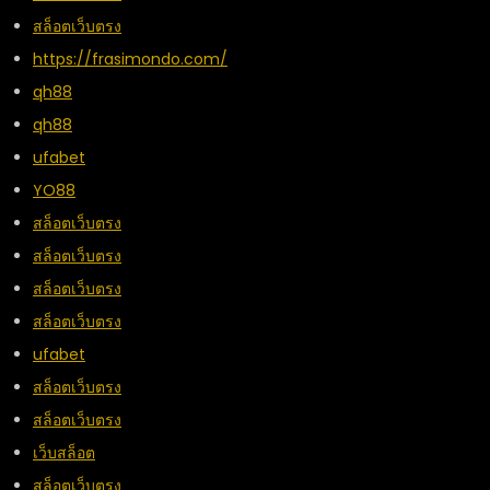
สล็อตเว็บตรง
https://frasimondo.com/
qh88
qh88
ufabet
YO88
สล็อตเว็บตรง
สล็อตเว็บตรง
สล็อตเว็บตรง
สล็อตเว็บตรง
ufabet
สล็อตเว็บตรง
สล็อตเว็บตรง
เว็บสล็อต
สล็อตเว็บตรง