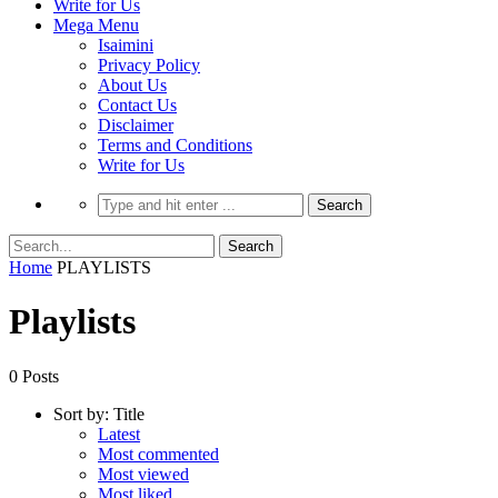
Write for Us
Mega Menu
Isaimini
Privacy Policy
About Us
Contact Us
Disclaimer
Terms and Conditions
Write for Us
Home
PLAYLISTS
Playlists
0 Posts
Sort by:
Title
Latest
Most commented
Most viewed
Most liked