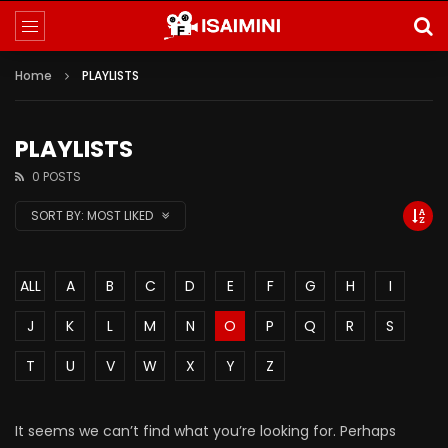
Home
PLAYLISTS
PLAYLISTS
0 POSTS
SORT BY:
MOST LIKED
ALL
A
B
C
D
E
F
G
H
I
J
K
L
M
N
O
P
Q
R
S
T
U
V
W
X
Y
Z
It seems we can’t find what you’re looking for. Perhaps