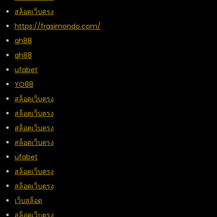
สล็อตเว็บตรง
https://frasimondo.com/
qh88
qh88
ufabet
YO88
สล็อตเว็บตรง
สล็อตเว็บตรง
สล็อตเว็บตรง
สล็อตเว็บตรง
ufabet
สล็อตเว็บตรง
สล็อตเว็บตรง
เว็บสล็อต
สล็อตเว็บตรง