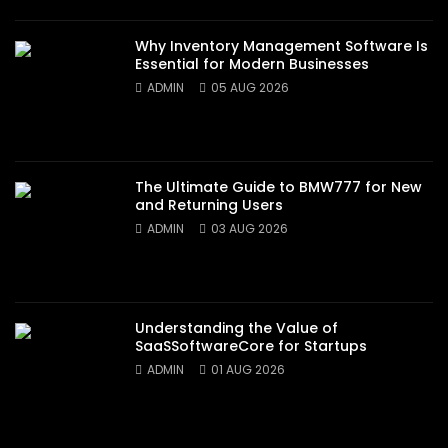
Why Inventory Management Software Is
Essential for Modern Businesses
ADMIN
05 AUG 2026
The Ultimate Guide to BMW777 for New
and Returning Users
ADMIN
03 AUG 2026
Understanding the Value of
SaaSSoftwareCore for Startups
ADMIN
01 AUG 2026