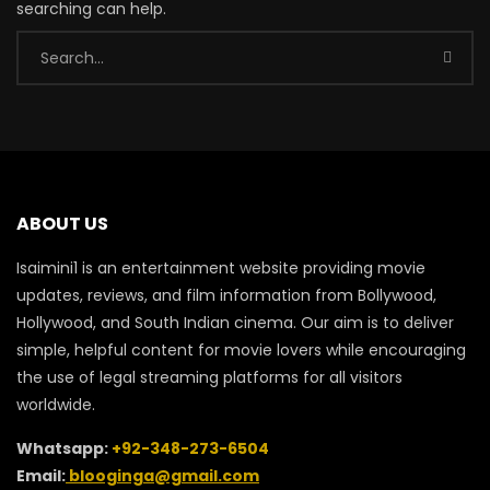
searching can help.
ABOUT US
Isaimini1 is an entertainment website providing movie
updates, reviews, and film information from Bollywood,
Hollywood, and South Indian cinema. Our aim is to deliver
simple, helpful content for movie lovers while encouraging
the use of legal streaming platforms for all visitors
worldwide.
Whatsapp:
+92-348-273-6504
Email:
blooginga@gmail.com