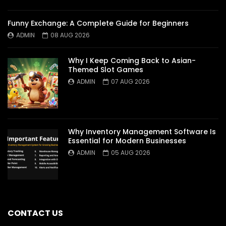
Funny Exchange: A Complete Guide for Beginners
ADMIN
08 AUG 2026
Why I Keep Coming Back to Asian-
Themed Slot Games
ADMIN
07 AUG 2026
Why Inventory Management Software Is
Essential for Modern Businesses
ADMIN
05 AUG 2026
CONTACT US