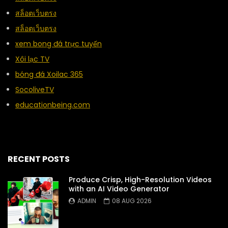
สล็อตเว็บตรง
สล็อตเว็บตรง
xem bong đá trực tuyến
Xôi lạc TV
bóng đá Xoilac 365
SocoliveTV
educationbeing.com
RECENT POSTS
Produce Crisp, High-Resolution Videos
with an AI Video Generator
ADMIN
08 AUG 2026