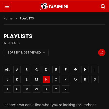
Home
PLAYLISTS
PLAYLISTS
0 POSTS
SORT BY:
MOST VIEWED
ALL
A
B
C
D
E
F
G
H
I
J
K
L
M
N
O
P
Q
R
S
T
U
V
W
X
Y
Z
It seems we can’t find what you’re looking for. Perhaps