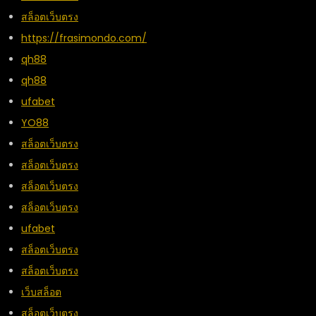
สล็อตเว็บตรง
https://frasimondo.com/
qh88
qh88
ufabet
YO88
สล็อตเว็บตรง
สล็อตเว็บตรง
สล็อตเว็บตรง
สล็อตเว็บตรง
ufabet
สล็อตเว็บตรง
สล็อตเว็บตรง
เว็บสล็อต
สล็อตเว็บตรง