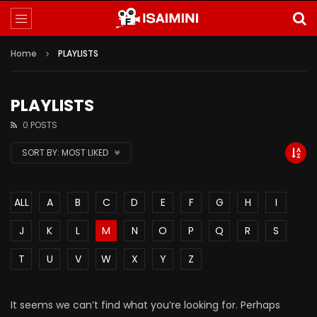
Home
PLAYLISTS
PLAYLISTS
0 POSTS
SORT BY:
MOST LIKED
ALL
A
B
C
D
E
F
G
H
I
J
K
L
M
N
O
P
Q
R
S
T
U
V
W
X
Y
Z
It seems we can’t find what you’re looking for. Perhaps