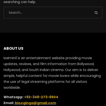
searching can help.
ABOUT US
Isaimini1 is an entertainment website providing movie
updates, reviews, and film information from Bollywood,
Hollywood, and South Indian cinema. Our aim is to deliver
simple, helpful content for movie lovers while encouraging
the use of legal streaming platforms for all visitors
worldwide.
Whatsapp:
+92-348-273-6504
Email:
blooginga@gmail.com