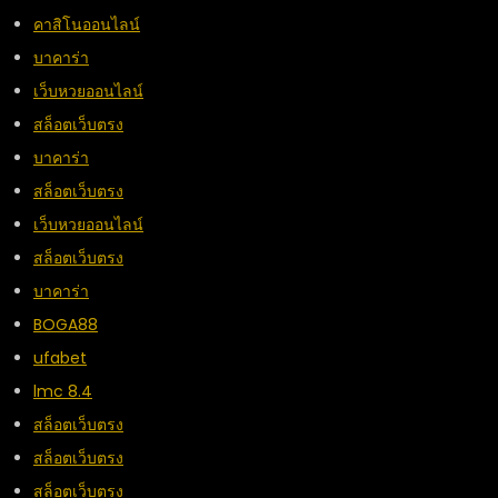
คาสิโนออนไลน์
บาคาร่า
เว็บหวยออนไลน์
สล็อตเว็บตรง
บาคาร่า
สล็อตเว็บตรง
เว็บหวยออนไลน์
สล็อตเว็บตรง
บาคาร่า
BOGA88
ufabet
lmc 8.4
สล็อตเว็บตรง
สล็อตเว็บตรง
สล็อตเว็บตรง