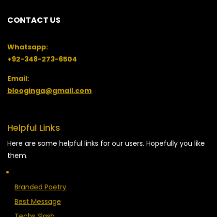
CONTACT US
Whatsapp:
+92-348-273-6504
Email:
blooginga@gmail.com
Helpful Links
Here are some helpful links for our users. Hopefully you like
them.
Branded Poetry
Best Message
Techs Slash