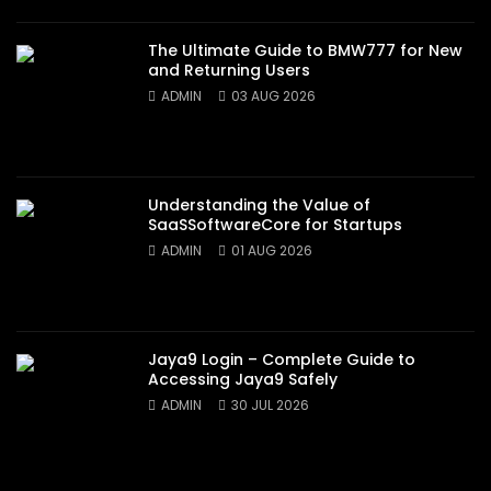
The Ultimate Guide to BMW777 for New
and Returning Users
ADMIN
03 AUG 2026
Understanding the Value of
SaaSSoftwareCore for Startups
ADMIN
01 AUG 2026
Jaya9 Login – Complete Guide to
Accessing Jaya9 Safely
ADMIN
30 JUL 2026