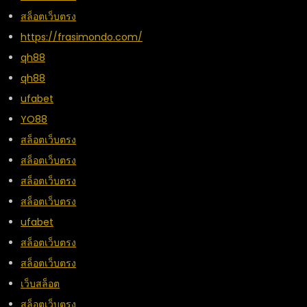
สล็อตเว็บตรง
https://frasimondo.com/
qh88
qh88
ufabet
YO88
สล็อตเว็บตรง
สล็อตเว็บตรง
สล็อตเว็บตรง
สล็อตเว็บตรง
ufabet
สล็อตเว็บตรง
สล็อตเว็บตรง
เว็บสล็อต
สล็อตเว็บตรง