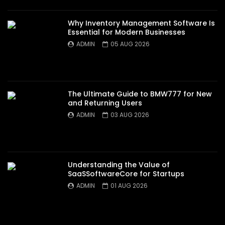
Why Inventory Management Software Is
Essential for Modern Businesses
ADMIN
05 AUG 2026
The Ultimate Guide to BMW777 for New
and Returning Users
ADMIN
03 AUG 2026
Understanding the Value of
SaaSSoftwareCore for Startups
ADMIN
01 AUG 2026