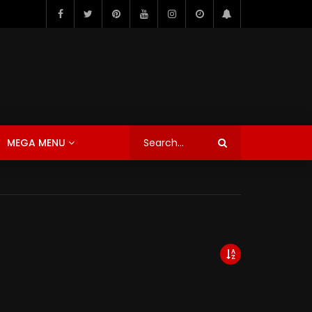
MEGA MENU