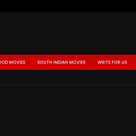
OOD MOVIES
SOUTH INDIAN MOVIES
WRITE FOR US