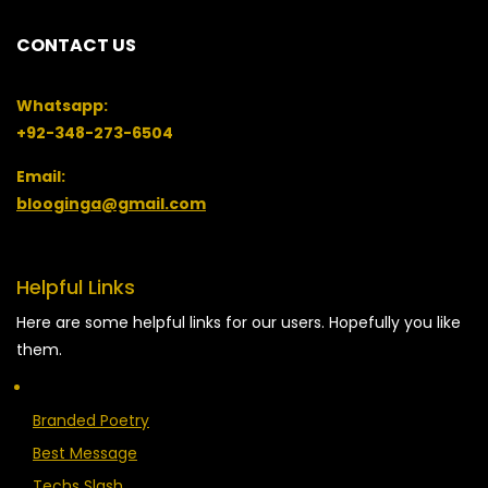
CONTACT US
Whatsapp:
+92-348-273-6504
Email:
blooginga@gmail.com
Helpful Links
Here are some helpful links for our users. Hopefully you like
them.
Branded Poetry
Best Message
Techs Slash