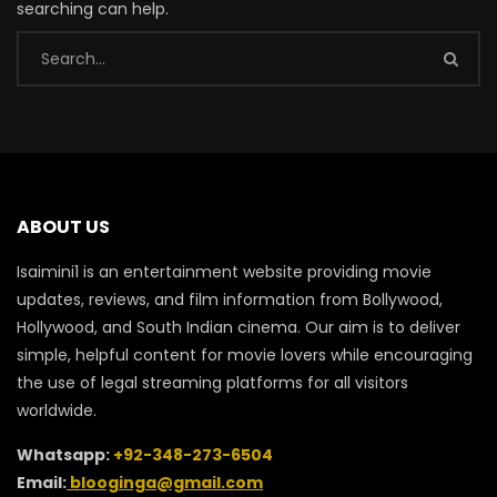
searching can help.
ABOUT US
Isaimini1 is an entertainment website providing movie
updates, reviews, and film information from Bollywood,
Hollywood, and South Indian cinema. Our aim is to deliver
simple, helpful content for movie lovers while encouraging
the use of legal streaming platforms for all visitors
worldwide.
Whatsapp:
+92-348-273-6504
Email:
blooginga@gmail.com