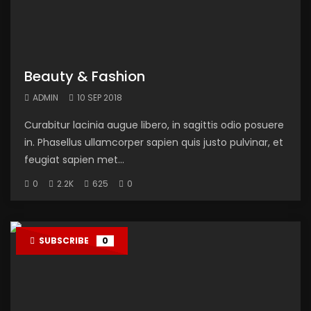
Beauty & Fashion
ADMIN
10 SEP 2018
Curabitur lacinia augue libero, in sagittis odio posuere
in. Phasellus ullamcorper sapien quis justo pulvinar, et
feugiat sapien met...
0
2.2K
625
0
SUBSCRIBE
0