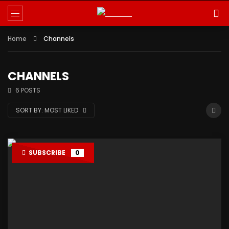
Home
Channels
CHANNELS
6 POSTS
SORT BY:
MOST LIKED
SUBSCRIBE
0