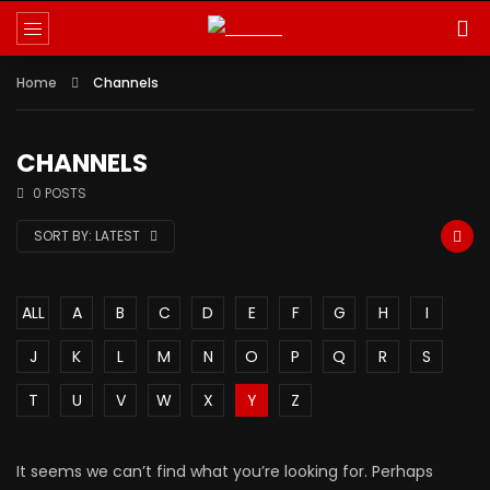
Home
Channels
CHANNELS
0 POSTS
SORT BY:
LATEST
ALL
A
B
C
D
E
F
G
H
I
J
K
L
M
N
O
P
Q
R
S
T
U
V
W
X
Y
Z
It seems we can’t find what you’re looking for. Perhaps