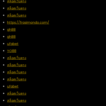
สล็อตเว็บตรง
สล็อตเว็บตรง
สล็อตเว็บตรง
https://frasimondo.com/
qh88
qh88
ufabet
YO88
สล็อตเว็บตรง
สล็อตเว็บตรง
สล็อตเว็บตรง
สล็อตเว็บตรง
ufabet
สล็อตเว็บตรง
สล็อตเว็บตรง