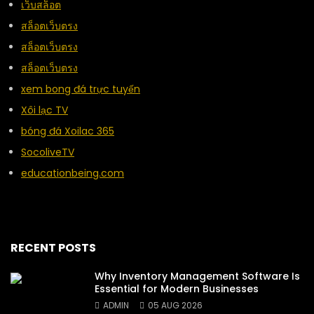
เว็บสล็อต
สล็อตเว็บตรง
สล็อตเว็บตรง
สล็อตเว็บตรง
xem bong đá trực tuyến
Xôi lạc TV
bóng đá Xoilac 365
SocoliveTV
educationbeing.com
RECENT POSTS
Why Inventory Management Software Is
Essential for Modern Businesses
ADMIN
05 AUG 2026