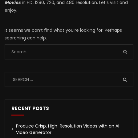
Movies
in HD, 1280, 720, and 480 resolution. Let’s visit and
enjoy.
It seems we can’t find what you’re looking for. Perhaps
searching can help.
RECENT POSTS
Produce Crisp, High-Resolution Videos with an AI
Video Generator