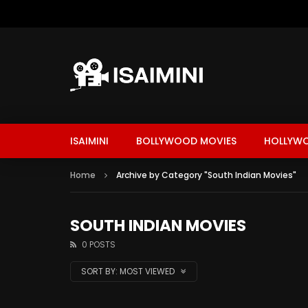
ISAIMINI
BOLLYWOOD MOVIES
HOLLYW
Home
Archive by Category "South Indian Movies"
SOUTH INDIAN MOVIES
0 POSTS
SORT BY:
MOST VIEWED