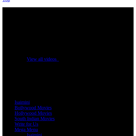
No videos yet!
Click on "Watch later" to put videos here
View all videos
Don't miss new videos
Sign in to see updates from your favourite channels
Isaimini
Bollywood Movies
Hollywood Movies
South Indian Movies
Write for Us
Mega Menu
Isaimini