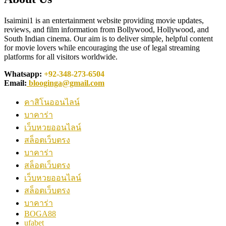
Isaimini1 is an entertainment website providing movie updates,
reviews, and film information from Bollywood, Hollywood, and
South Indian cinema. Our aim is to deliver simple, helpful content
for movie lovers while encouraging the use of legal streaming
platforms for all visitors worldwide.
Whatsapp:
+92-348-273-6504
Email:
blooginga@gmail.com
คาสิโนออนไลน์
บาคาร่า
เว็บหวยออนไลน์
สล็อตเว็บตรง
บาคาร่า
สล็อตเว็บตรง
เว็บหวยออนไลน์
สล็อตเว็บตรง
บาคาร่า
BOGA88
ufabet