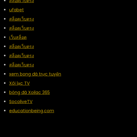
สล็อตเว็บตรง
ufabet
สล็อตเว็บตรง
สล็อตเว็บตรง
เว็บสล็อต
สล็อตเว็บตรง
สล็อตเว็บตรง
สล็อตเว็บตรง
xem bong đá trực tuyến
Xôi lạc TV
bóng đá Xoilac 365
SocoliveTV
educationbeing.com