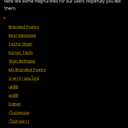
Here are some helpful links for our users. Hopefully you like
them.
Branded Poetry
Best Message
Techs Slash
Kongo Tech
Wish Birthday
My Branded Poetry
บาคาร่า ออนไลน์
uk88
xo88
Dabet
เว็บแทงบอล
เว็บหวยลาว