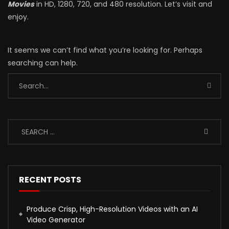
Movies
in HD, 1280, 720, and 480 resolution. Let’s visit and
enjoy.
It seems we can’t find what you’re looking for. Perhaps
searching can help.
RECENT POSTS
Produce Crisp, High-Resolution Videos with an AI
Video Generator