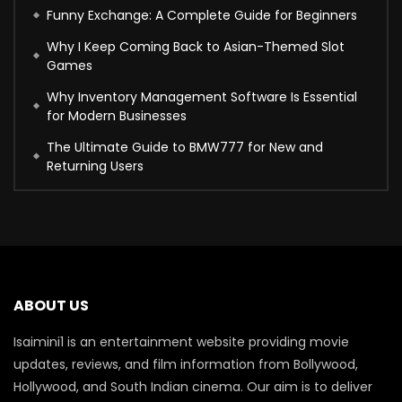
Funny Exchange: A Complete Guide for Beginners
Why I Keep Coming Back to Asian-Themed Slot
Games
Why Inventory Management Software Is Essential
for Modern Businesses
The Ultimate Guide to BMW777 for New and
Returning Users
ABOUT US
Isaimini1 is an entertainment website providing movie
updates, reviews, and film information from Bollywood,
Hollywood, and South Indian cinema. Our aim is to deliver