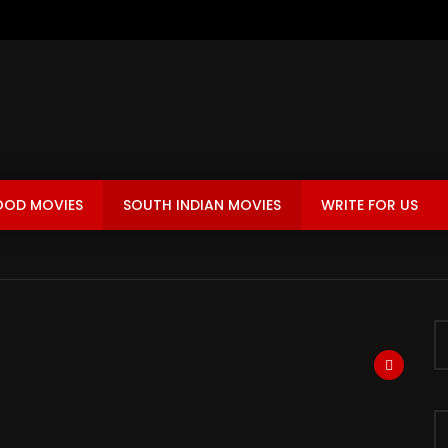
OOD MOVIES
SOUTH INDIAN MOVIES
WRITE FOR US