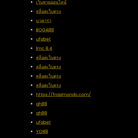
เว็บหวยออนไลน์
สล็อตเว็บตรง
บาคาร่า
BOGA88
ufabet
lmc 8.4
สล็อตเว็บตรง
สล็อตเว็บตรง
สล็อตเว็บตรง
สล็อตเว็บตรง
https://frasimondo.com/
qh88
qh88
ufabet
YO88