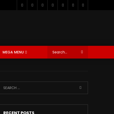
MEGA MENU
RECENT POSTS