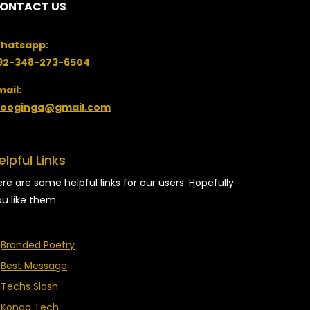
ONTACT US
hatsapp:
92-348-273-6504
mail:
looginga@gmail.com
elpful Links
re are some helpful links for our users. Hopefully
u like them.
Branded Poetry
Best Message
Techs Slash
Kongo Tech