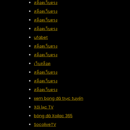
สล็อตเว็บตรง
สล็อตเว็บตรง
สล็อตเว็บตรง
สล็อตเว็บตรง
ufabet
สล็อตเว็บตรง
สล็อตเว็บตรง
เว็บสล็อต
สล็อตเว็บตรง
สล็อตเว็บตรง
สล็อตเว็บตรง
xem bong đá trực tuyến
Xôi lạc TV
bóng đá Xoilac 365
SocoliveTV