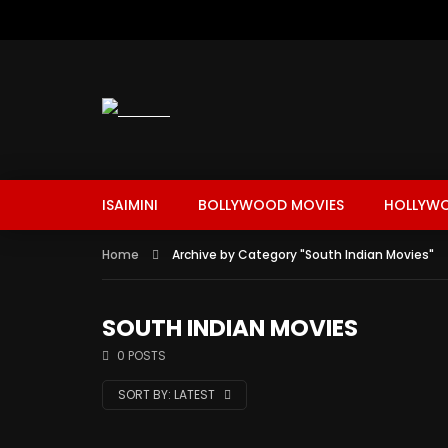
ISAIMINI
BOLLYWOOD MOVIES
HOLLYW
Home
Archive by Category "South Indian Movies"
SOUTH INDIAN MOVIES
0 POSTS
SORT BY:
LATEST