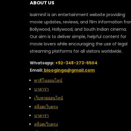
ABOUT US
Isaimini1 is an entertainment website providing
movie updates, reviews, and film information fr
Bollywood, Hollywood, and South Indian cinema.
Our aim is to deliver simple, helpful content for
movie lovers while encouraging the use of legal
streaming platforms for all visitors worldwide.
Whatsapp:
+92-348-273-6504
Email:
blooginga@gmail.com
คาสิโนออนไลน์
บาคาร่า
เว็บหวยออนไลน์
สล็อตเว็บตรง
บาคาร่า
สล็อตเว็บตรง