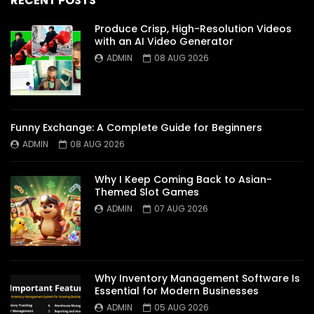
RECENT POSTS
Produce Crisp, High-Resolution Videos
with an AI Video Generator
ADMIN
08 AUG 2026
Funny Exchange: A Complete Guide for Beginners
ADMIN
08 AUG 2026
Why I Keep Coming Back to Asian-
Themed Slot Games
ADMIN
07 AUG 2026
Why Inventory Management Software Is
Essential for Modern Businesses
ADMIN
05 AUG 2026