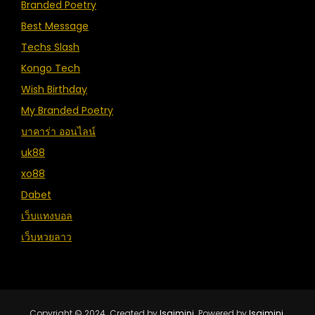
Branded Poetry
Best Message
Techs Slash
Kongo Tech
Wish Birthday
My Branded Poetry
บาคาร่า ออนไลน์
uk88
xo88
Dabet
เว็บแทงบอล
เว็บหวยลาว
Copyright © 2024. Created by
Isaimini
. Powered by
Isaimini.