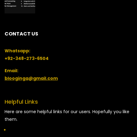
CONTACT US
Whatsapp:
+92-348-273-6504
Email:
blooginga@gmail.com
Helpful Links
Here are some helpful links for our users. Hopefully you like
them.