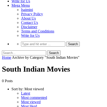
Write for Us
Mega Menu
Isaimini
Privacy Policy
About Us
Contact Us
Disclaimer
Terms and Conditions
Write for Us
Home
Archive by Category "South Indian Movies"
South Indian Movies
0 Posts
Sort by:
Most viewed
Latest
Most commented
Most viewed
Most liked