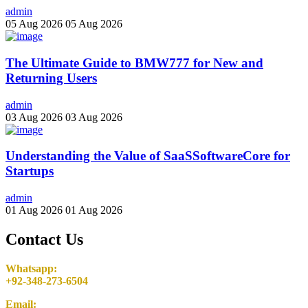
admin
05 Aug 2026
05 Aug 2026
The Ultimate Guide to BMW777 for New and
Returning Users
admin
03 Aug 2026
03 Aug 2026
Understanding the Value of SaaSSoftwareCore for
Startups
admin
01 Aug 2026
01 Aug 2026
Contact Us
Whatsapp:
+92-348-273-6504
Email: