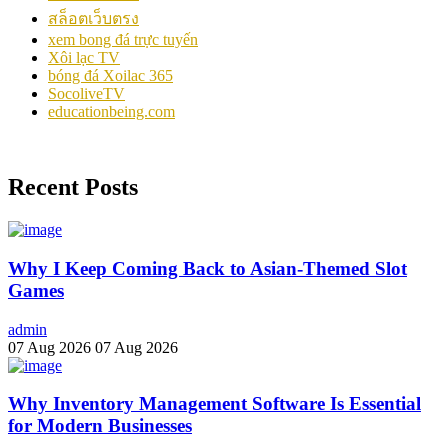
สล็อตเว็บตรง
xem bong đá trực tuyến
Xôi lạc TV
bóng đá Xoilac 365
SocoliveTV
educationbeing.com
Recent Posts
Why I Keep Coming Back to Asian-Themed Slot
Games
admin
07 Aug 2026
07 Aug 2026
Why Inventory Management Software Is Essential
for Modern Businesses