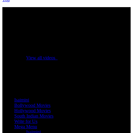
No videos yet!
Click on "Watch later" to put videos here
View all videos
Don't miss new videos
Sign in to see updates from your favourite channels
Isaimini
Bollywood Movies
Hollywood Movies
South Indian Movies
Write for Us
Mega Menu
Isaimini