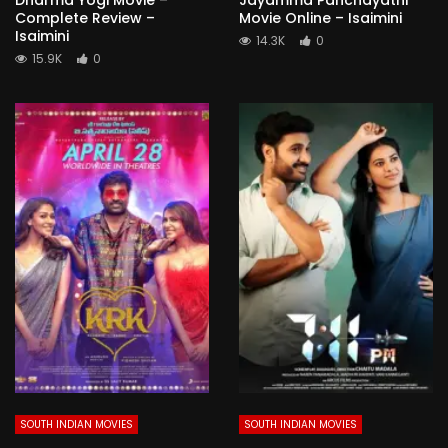
Complete Review –
Movie Online – Isaimini
Isaimini
14.3K
0
15.9K
0
SOUTH INDIAN MOVIES
SOUTH INDIAN MOVIES