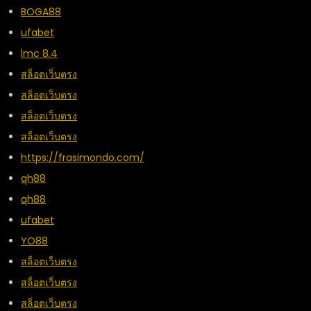
BOGA88
ufabet
lmc 8.4
สล็อตเว็บตรง
สล็อตเว็บตรง
สล็อตเว็บตรง
สล็อตเว็บตรง
https://frasimondo.com/
qh88
qh88
ufabet
YO88
สล็อตเว็บตรง
สล็อตเว็บตรง
สล็อตเว็บตรง