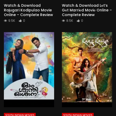
Watch & Download
Watch & Download Lеt’s
Rajugari Kodipulao Movie
Gеt Marriеd Moviе Online –
Online – Complete Review
Complete Review
9.5K
0
8.5K
0
SOUTH INDIAN MOVIES
SOUTH INDIAN MOVIES