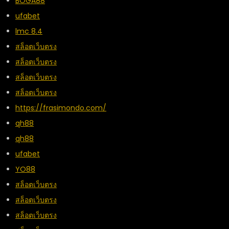
BOGA88
ufabet
lmc 8.4
สล็อตเว็บตรง
สล็อตเว็บตรง
สล็อตเว็บตรง
สล็อตเว็บตรง
https://frasimondo.com/
qh88
qh88
ufabet
YO88
สล็อตเว็บตรง
สล็อตเว็บตรง
สล็อตเว็บตรง