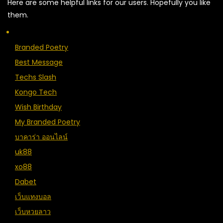
Here are some helpful links for our users. Hopefully you like
them.
Branded Poetry
Best Message
Techs Slash
Kongo Tech
Wish Birthday
My Branded Poetry
บาคาร่า ออนไลน์
uk88
xo88
Dabet
เว็บแทงบอล
เว็บหวยลาว