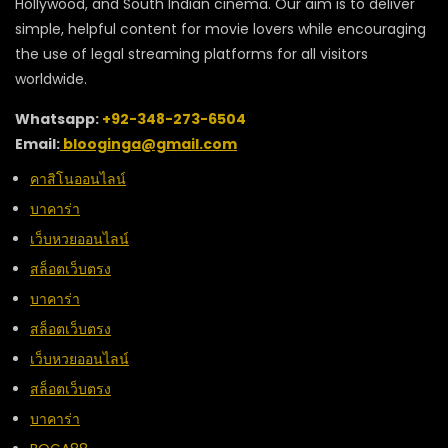
Hollywood, and South Indian cinema. Our aim is to deliver
simple, helpful content for movie lovers while encouraging
the use of legal streaming platforms for all visitors
worldwide.
Whatsapp:
+92-348-273-6504
Email:
blooginga@gmail.com
คาสิโนออนไลน์
บาคาร่า
เว็บหวยออนไลน์
สล็อตเว็บตรง
บาคาร่า
สล็อตเว็บตรง
เว็บหวยออนไลน์
สล็อตเว็บตรง
บาคาร่า