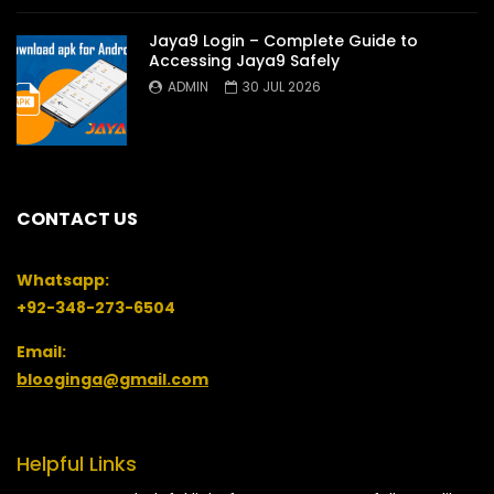
Jaya9 Login – Complete Guide to
Accessing Jaya9 Safely
ADMIN
30 JUL 2026
CONTACT US
Whatsapp:
+92-348-273-6504
Email:
blooginga@gmail.com
Helpful Links