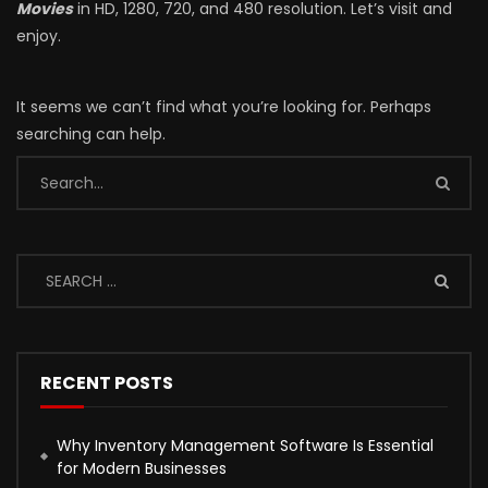
Movies
in HD, 1280, 720, and 480 resolution. Let’s visit and
enjoy.
It seems we can’t find what you’re looking for. Perhaps
searching can help.
RECENT POSTS
Why Inventory Management Software Is Essential
for Modern Businesses