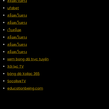
สล็อตเว็บตรง
ufabet
สล็อตเว็บตรง
สล็อตเว็บตรง
เว็บสล็อต
สล็อตเว็บตรง
สล็อตเว็บตรง
สล็อตเว็บตรง
xem bong đá trực tuyến
Xôi lạc TV
bóng đá Xoilac 365
SocoliveTV
educationbeing.com