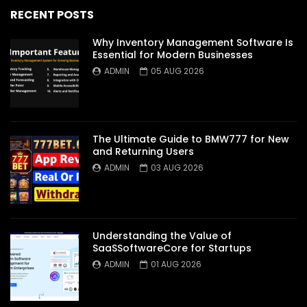
RECENT POSTS
Why Inventory Management Software Is
Essential for Modern Businesses
ADMIN
05 AUG 2026
The Ultimate Guide to BMW777 for New
and Returning Users
ADMIN
03 AUG 2026
Understanding the Value of
SaaSSoftwareCore for Startups
ADMIN
01 AUG 2026