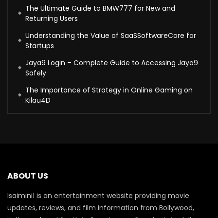
The Ultimate Guide to BMW777 for New and
Returning Users
Understanding the Value of SaaSSoftwareCore for
Startups
Jaya9 Login – Complete Guide to Accessing Jaya9
Safely
The Importance of Strategy in Online Gaming on
Kilau4D
ABOUT US
Isaimini1 is an entertainment website providing movie
updates, reviews, and film information from Bollywood,