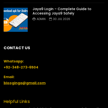
Jaya9 Login – Complete Guide to
Accessing Jaya9 Safely
ADMIN
30 JUL 2026
CONTACT US
Whatsapp:
+92-348-273-6504
Email:
blooginga@gmail.com
Helpful Links