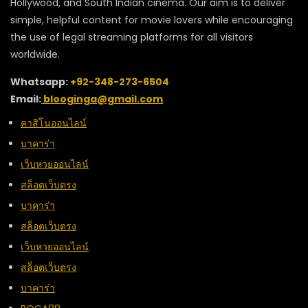
Hollywood, and South Indian cinema. Our aim is to deliver
simple, helpful content for movie lovers while encouraging
the use of legal streaming platforms for all visitors
worldwide.
Whatsapp:
+92-348-273-6504
Email:
blooginga@gmail.com
คาสิโนออนไลน์
บาคาร่า
เว็บหวยออนไลน์
สล็อตเว็บตรง
บาคาร่า
สล็อตเว็บตรง
เว็บหวยออนไลน์
สล็อตเว็บตรง
บาคาร่า