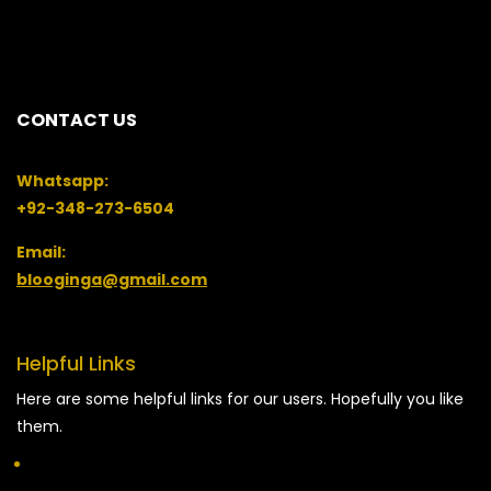
CONTACT US
Whatsapp:
+92-348-273-6504
Email:
blooginga@gmail.com
Helpful Links
Here are some helpful links for our users. Hopefully you like
them.