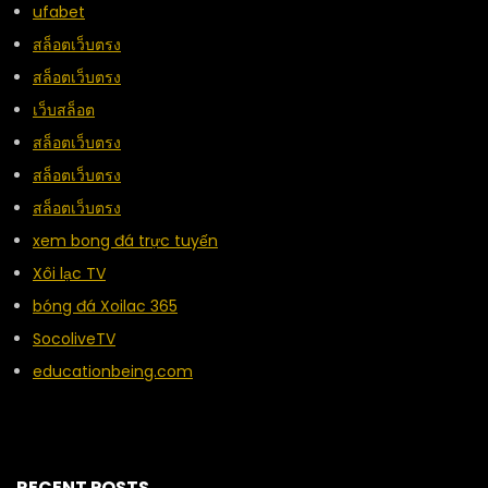
ufabet
สล็อตเว็บตรง
สล็อตเว็บตรง
เว็บสล็อต
สล็อตเว็บตรง
สล็อตเว็บตรง
สล็อตเว็บตรง
xem bong đá trực tuyến
Xôi lạc TV
bóng đá Xoilac 365
SocoliveTV
educationbeing.com
RECENT POSTS