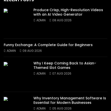
Produce Crisp, High-Resolution Videos
with an AI Video Generator
ADMIN
08 AUG 2026
Funny Exchange: A Complete Guide for Beginners
ADMIN
08 AUG 2026
Why I Keep Coming Back to Asian-
Themed Slot Games
ADMIN
07 AUG 2026
Why Inventory Management Software Is
Essential for Modern Businesses
ADMIN
05 AUG 2026