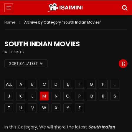
Home
Archive by Category "South Indian Movies"
SOUTH INDIAN MOVIES
0 POSTS
SORT BY:
LATEST
ALL
A
B
C
D
E
F
G
H
I
J
K
L
M
N
O
P
Q
R
S
T
U
V
W
X
Y
Z
In this Category, We will share the latest
South Indian