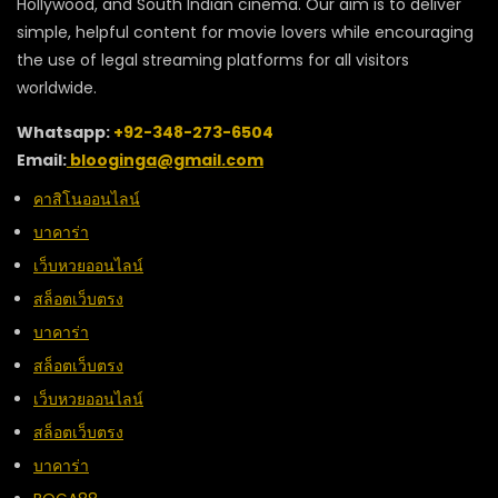
Hollywood, and South Indian cinema. Our aim is to deliver
simple, helpful content for movie lovers while encouraging
the use of legal streaming platforms for all visitors
worldwide.
Whatsapp:
+92-348-273-6504
Email:
blooginga@gmail.com
คาสิโนออนไลน์
บาคาร่า
เว็บหวยออนไลน์
สล็อตเว็บตรง
บาคาร่า
สล็อตเว็บตรง
เว็บหวยออนไลน์
สล็อตเว็บตรง
บาคาร่า