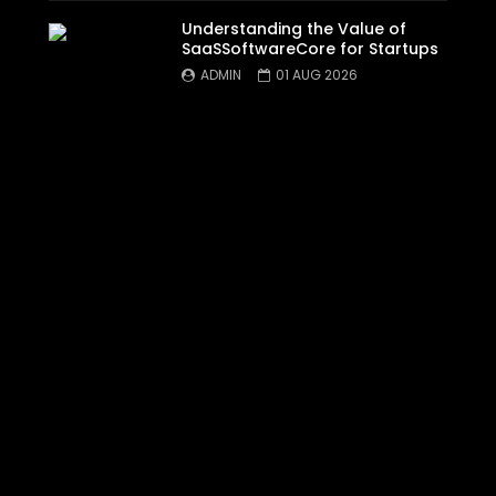
Understanding the Value of
SaaSSoftwareCore for Startups
ADMIN
01 AUG 2026