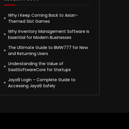
Why I Keep Coming Back to Asian-
Themed Slot Games
Why Inventory Management Software Is
Essential for Modern Businesses
The Ultimate Guide to BMW777 for New
and Returning Users
Understanding the Value of
SaaSSoftwareCore for Startups
Jaya9 Login – Complete Guide to
Accessing Jaya9 Safely