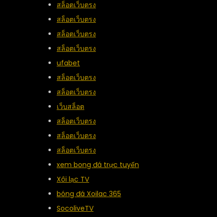
สล็อตเว็บตรง
สล็อตเว็บตรง
สล็อตเว็บตรง
สล็อตเว็บตรง
ufabet
สล็อตเว็บตรง
สล็อตเว็บตรง
เว็บสล็อต
สล็อตเว็บตรง
สล็อตเว็บตรง
สล็อตเว็บตรง
xem bong đá trực tuyến
Xôi lạc TV
bóng đá Xoilac 365
SocoliveTV