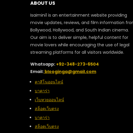
ABOUT US
Isaimini1 is an entertainment website providing
movie updates, reviews, and film information fr
Bollywood, Hollywood, and South Indian cinema.
Our aim is to deliver simple, helpful content for
movie lovers while encouraging the use of legal
streaming platforms for all visitors worldwide.
Whatsapp:
+92-348-273-6504
Email:
blooginga@gmail.com
คาสิโนออนไลน์
บาคาร่า
เว็บหวยออนไลน์
สล็อตเว็บตรง
บาคาร่า
สล็อตเว็บตรง