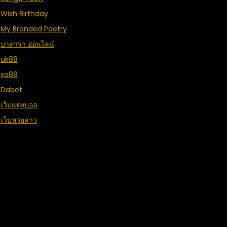
Wish Birthday
My Branded Poetry
บาคาร่า ออนไลน์
uk88
xo88
Dabet
เว็บแทงบอล
เว็บหวยลาว