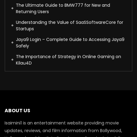
The Ultimate Guide to BMW777 for New and
Returning Users
Understanding the Value of SaaSSoftwareCore for
Startups
Jaya9 Login – Complete Guide to Accessing Jaya9
Safely
The Importance of Strategy in Online Gaming on
Kilau4D
ABOUT US
Isaimini1 is an entertainment website providing movie
updates, reviews, and film information from Bollywood,