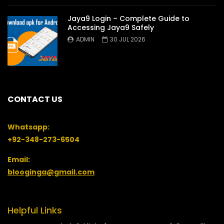
Jaya9 Login – Complete Guide to
Accessing Jaya9 Safely
ADMIN
30 JUL 2026
CONTACT US
Whatsapp:
+92-348-273-6504
Email:
blooginga@gmail.com
Helpful Links