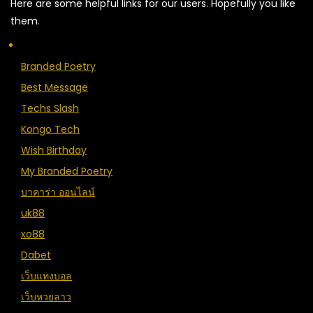
Here are some helpful links for our users. Hopefully you like
them.
Branded Poetry
Best Message
Techs Slash
Kongo Tech
Wish Birthday
My Branded Poetry
บาคาร่า ออนไลน์
uk88
xo88
Dabet
เว็บแทงบอล
เว็บหวยลาว