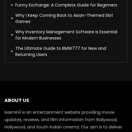
Funny Exchange: A Complete Guide for Beginners
Why I Keep Coming Back to Asian-Themed Slot
Games
Why Inventory Management Software Is Essential
for Modern Businesses
The Ultimate Guide to BMW777 for New and
Returning Users
ABOUT US
Isaimini1 is an entertainment website providing movie
updates, reviews, and film information from Bollywood,
Hollywood, and South Indian cinema. Our aim is to deliver