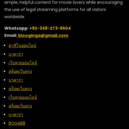
simple, helpful content for movie lovers while encouraging
the use of legal streaming platforms for all visitors
worldwide.
Whatsapp:
+92-348-273-6504
Email:
blooginga@gmail.com
คาสิโนออนไลน์
บาคาร่า
เว็บหวยออนไลน์
สล็อตเว็บตรง
บาคาร่า
สล็อตเว็บตรง
เว็บหวยออนไลน์
สล็อตเว็บตรง
บาคาร่า
BOGA88