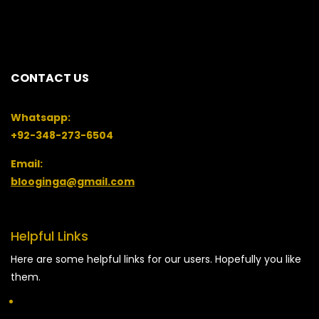
CONTACT US
Whatsapp:
+92-348-273-6504
Email:
blooginga@gmail.com
Helpful Links
Here are some helpful links for our users. Hopefully you like
them.