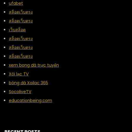
ufabet
สล็อตเว็บตรง
สล็อตเว็บตรง
เว็บสล็อต
สล็อตเว็บตรง
สล็อตเว็บตรง
สล็อตเว็บตรง
xem bong đá trực tuyến
Xôi lạc TV
bóng đá Xoilac 365
SocoliveTV
educationbeing.com
RECENT POSTS