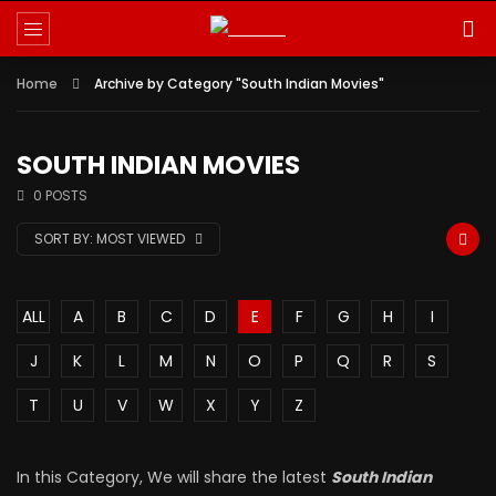
Home
Archive by Category "South Indian Movies"
SOUTH INDIAN MOVIES
0 POSTS
SORT BY:
MOST VIEWED
ALL
A
B
C
D
E
F
G
H
I
J
K
L
M
N
O
P
Q
R
S
T
U
V
W
X
Y
Z
In this Category, We will share the latest
South Indian