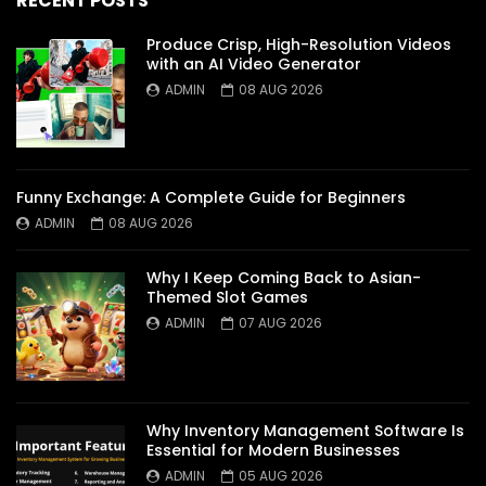
RECENT POSTS
Produce Crisp, High-Resolution Videos
with an AI Video Generator
ADMIN
08 AUG 2026
Funny Exchange: A Complete Guide for Beginners
ADMIN
08 AUG 2026
Why I Keep Coming Back to Asian-
Themed Slot Games
ADMIN
07 AUG 2026
Why Inventory Management Software Is
Essential for Modern Businesses
ADMIN
05 AUG 2026