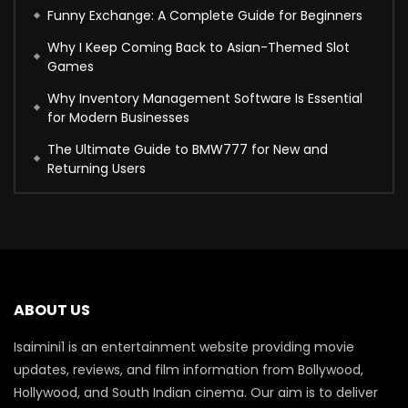
Funny Exchange: A Complete Guide for Beginners
Why I Keep Coming Back to Asian-Themed Slot
Games
Why Inventory Management Software Is Essential
for Modern Businesses
The Ultimate Guide to BMW777 for New and
Returning Users
ABOUT US
Isaimini1 is an entertainment website providing movie
updates, reviews, and film information from Bollywood,
Hollywood, and South Indian cinema. Our aim is to deliver