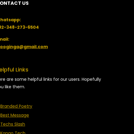
ONTACT US
hatsapp:
92-348-273-6504
mail:
looginga@gmail.com
elpful Links
re are some helpful links for our users. Hopefully
u like them.
Branded Poetry
Best Message
Techs Slash
Kongo Tech