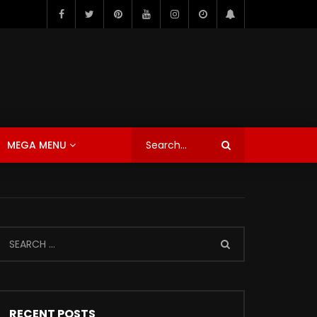
MEGA MENU
RECENT POSTS