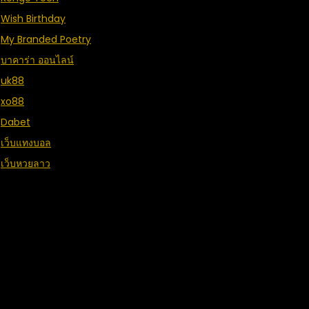
Wish Birthday
My Branded Poetry
บาคาร่า ออนไลน์
uk88
xo88
Dabet
เว็บแทงบอล
เว็บหวยลาว