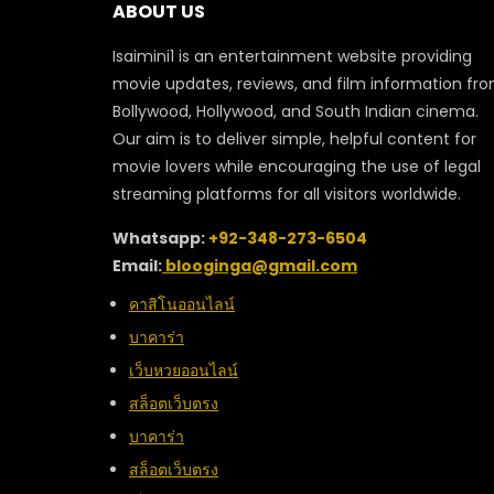
ABOUT US
Isaimini1 is an entertainment website providing
movie updates, reviews, and film information fr
Bollywood, Hollywood, and South Indian cinema.
Our aim is to deliver simple, helpful content for
movie lovers while encouraging the use of legal
streaming platforms for all visitors worldwide.
Whatsapp:
+92-348-273-6504
Email:
blooginga@gmail.com
คาสิโนออนไลน์
บาคาร่า
เว็บหวยออนไลน์
สล็อตเว็บตรง
บาคาร่า
สล็อตเว็บตรง