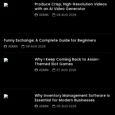
Produce Crisp, High-Resolution Videos
with an AI Video Generator
ADMIN
08 AUG 2026
Funny Exchange: A Complete Guide for Beginners
ADMIN
08 AUG 2026
Why I Keep Coming Back to Asian-
Themed Slot Games
ADMIN
07 AUG 2026
Why Inventory Management Software Is
Essential for Modern Businesses
ADMIN
05 AUG 2026