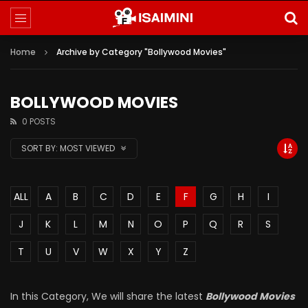
Home
Archive by Category "Bollywood Movies"
BOLLYWOOD MOVIES
0 POSTS
SORT BY:
MOST VIEWED
ALL
A
B
C
D
E
F
G
H
I
J
K
L
M
N
O
P
Q
R
S
T
U
V
W
X
Y
Z
In this Category, We will share the latest
Bollywood Movies