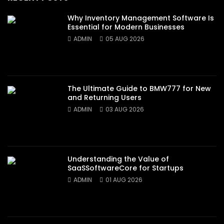
Why Inventory Management Software Is
Essential for Modern Businesses
ADMIN
05 AUG 2026
The Ultimate Guide to BMW777 for New
and Returning Users
ADMIN
03 AUG 2026
Understanding the Value of
SaaSSoftwareCore for Startups
ADMIN
01 AUG 2026