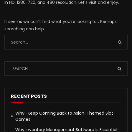
in HD, 1280, 720, and 480 resolution. Let’s visit and enjoy.
It seems we can’t find what you’re looking for. Perhaps
searching can help.
RECENT POSTS
Why I Keep Coming Back to Asian-Themed Slot
Games
Why Inventory Management Software Is Essential