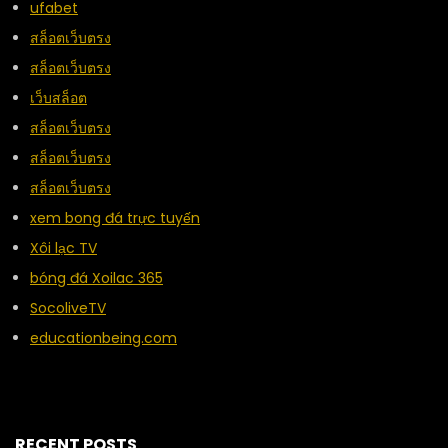
ufabet
สล็อตเว็บตรง
สล็อตเว็บตรง
เว็บสล็อต
สล็อตเว็บตรง
สล็อตเว็บตรง
สล็อตเว็บตรง
xem bong đá trực tuyến
Xôi lạc TV
bóng đá Xoilac 365
SocoliveTV
educationbeing.com
RECENT POSTS