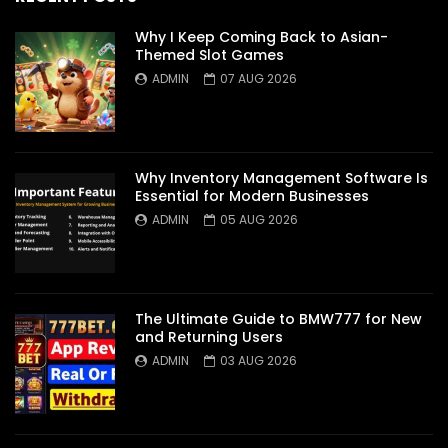
Why I Keep Coming Back to Asian-
Themed Slot Games
ADMIN
07 AUG 2026
Why Inventory Management Software Is
Essential for Modern Businesses
ADMIN
05 AUG 2026
The Ultimate Guide to BMW777 for New
and Returning Users
ADMIN
03 AUG 2026